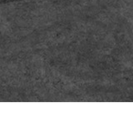
OUR NEWS
CONTACT
20 Rue Victor Hugo
37210 Vouvray
TÉL : +33 (0)2 47 52 71 07